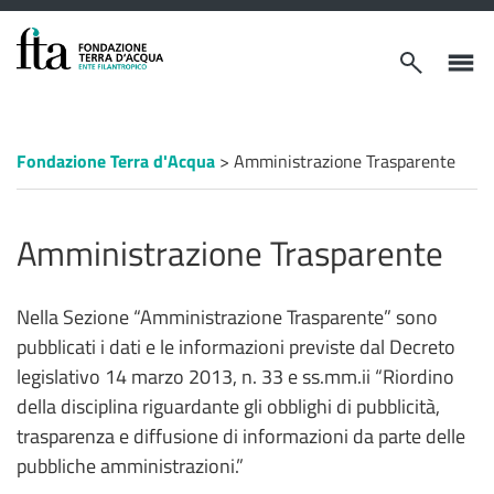
VAI AL CONTENUTO PRINCIPALE
Apri/chiudi
Apri/ch
modulo
menù
ricerca
laterale
Percorso
Fondazione Terra d'Acqua
>
Amministrazione Trasparente
a
"briciole
di
pane"
Amministrazione Trasparente
Nella Sezione “Amministrazione Trasparente” sono
pubblicati i dati e le informazioni previste dal Decreto
legislativo 14 marzo 2013, n. 33 e ss.mm.ii “Riordino
della disciplina riguardante gli obblighi di pubblicità,
trasparenza e diffusione di informazioni da parte delle
pubbliche amministrazioni.”