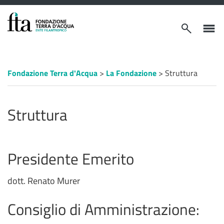
VAI AL CONTENUTO PRINCIPALE
Apri/chiudi
Apri/ch
modulo
menù
ricerca
laterale
Percorso
Fondazione Terra d'Acqua
>
La Fondazione
>
Struttura
a
"briciole
di
pane"
Struttura
Presidente Emerito
dott. Renato Murer
Consiglio di Amministrazione: