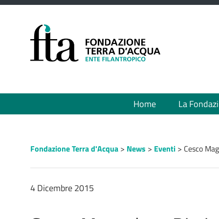
Menù
Home
La Fondaz
principale
Percorso
Fondazione Terra d'Acqua
>
News
>
Eventi
>
Cesco Magn
a
"briciole
di
pane"
4 Dicembre 2015