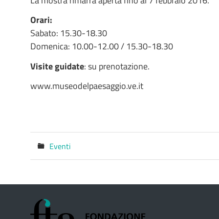
La mostra rimarrà aperta fino al 7 febbraio 2016.
Orari:
Sabato: 15.30-18.30
Domenica: 10.00-12.00 / 15.30-18.30
Visite guidate
: su prenotazione.
www.museodelpaesaggio.ve.it
Eventi
Categorie