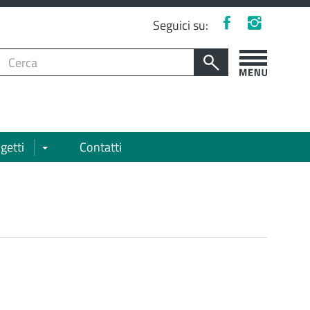
Facebook
Instagram
Seguici su:
Cerca
per:
Cerca
Apri/chiudi
menù
laterale
getti
Contatti
Apri/chiudi sottomenù