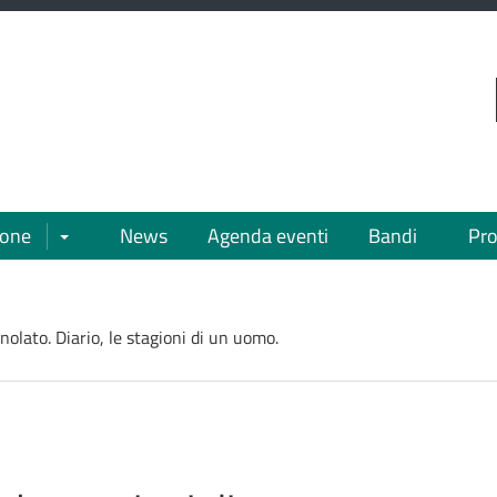
VAI AL CONTENUTO PRINCIPALE
ione
News
Agenda eventi
Bandi
Pro
Apri/chiudi sottomenù
olato. Diario, le stagioni di un uomo.