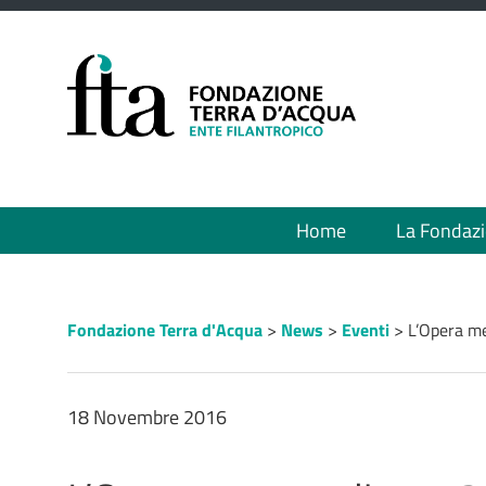
Menù
Home
La Fondaz
principale
Percorso
Fondazione Terra d'Acqua
>
News
>
Eventi
>
L’Opera m
a
"briciole
di
pane"
18 Novembre 2016