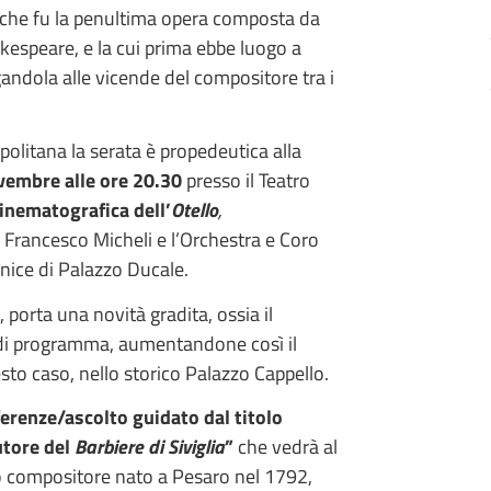
la che fu la penultima opera composta da
kespeare, e la cui prima ebbe luogo a
egandola alle vicende del compositore tra i
litana la serata è propedeutica alla
vembre alle ore 20.30
presso il Teatro
inematografica dell’
Otello
,
i Francesco Micheli e l’Orchestra e Coro
rnice di Palazzo Ducale.
porta una novità gradita, ossia il
di programma, aumentandone così il
o caso, nello storico Palazzo Cappello.
erenze/ascolto guidato dal titolo
utore del
Barbiere di Siviglia
”
che vedrà al
o compositore nato a Pesaro nel 1792,