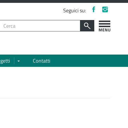
Facebook
Instagram
Seguici su:
Cerca
per:
Cerca
Apri/chiudi
menù
laterale
getti
Contatti
Apri/chiudi sottomenù