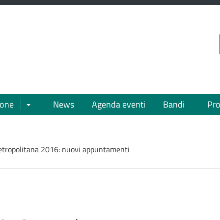
VAI AL CONTENUTO PRINCIPALE
ione
News
Agenda eventi
Bandi
Pro
Apri/chiudi sottomenù
etropolitana 2016: nuovi appuntamenti