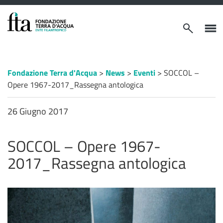
VAI AL CONTENUTO PRINCIPALE
Apri/chiudi
Apri/c
modulo
menù
ricerca
latera
Percorso
Fondazione Terra d'Acqua
>
News
>
Eventi
>
SOCCOL –
a
Opere 1967-2017_Rassegna antologica
"briciole
di
pane"
26 Giugno 2017
SOCCOL – Opere 1967-
2017_Rassegna antologica