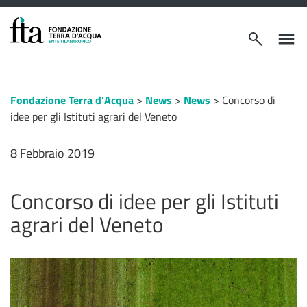
VAI AL CONTENUTO PRINCIPALE
Apri/chiudi
Apri/ch
modulo
menù
ricerca
laterale
Percorso
Fondazione Terra d'Acqua
>
News
>
News
>
Concorso di
a
idee per gli Istituti agrari del Veneto
"briciole
di
pane"
8 Febbraio 2019
Concorso di idee per gli Istituti
agrari del Veneto