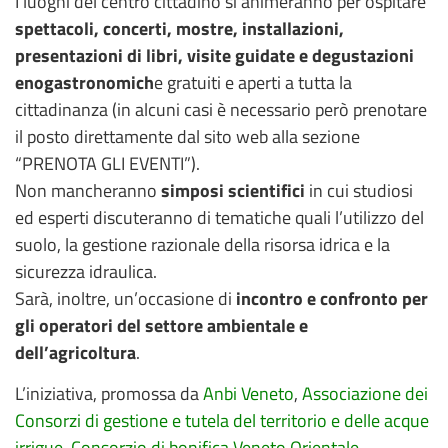
I luoghi del centro cittadino si animeranno per ospitare
spettacoli, concerti, mostre, installazioni,
presentazioni di libri, visite guidate e degustazioni
enogastronomich
e gratuiti e aperti a tutta la
cittadinanza (in alcuni casi è necessario però prenotare
il posto direttamente dal sito web alla sezione
“PRENOTA GLI EVENTI”).
Non mancheranno
simposi scientifici
in cui studiosi
ed esperti discuteranno di tematiche quali l’utilizzo del
suolo, la gestione razionale della risorsa idrica e la
sicurezza idraulica.
Sarà, inoltre, un’occasione di
incontro e confronto per
gli operatori del settore ambientale e
dell’agricoltura
.
L’iniziativa, promossa da
Anbi Veneto
,
Associazione dei
Consorzi di gestione e tutela del territorio e delle acque
irrigue, Consorzio di bonifica Veneto Orientale,