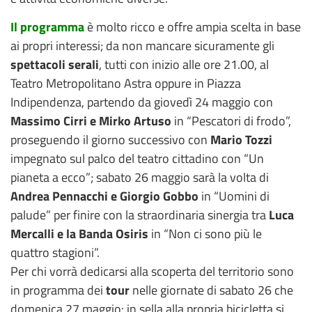
Il programma
è molto ricco e offre ampia scelta in base
ai propri interessi; da non mancare sicuramente gli
spettacoli serali
, tutti con inizio alle ore 21.00, al
Teatro Metropolitano Astra oppure in Piazza
Indipendenza, partendo da giovedì 24 maggio con
Massimo Cirri e Mirko Artuso
in “Pescatori di frodo”,
proseguendo il giorno successivo con
Mario Tozzi
impegnato sul palco del teatro cittadino con “Un
pianeta a ecco”; sabato 26 maggio sarà la volta di
Andrea Pennacchi e Giorgio Gobbo
in “Uomini di
palude” per finire con la straordinaria sinergia tra
Luca
Mercalli e la Banda Osiris
in “Non ci sono più le
quattro stagioni”.
Per chi vorrà dedicarsi alla scoperta del territorio sono
in programma dei
tour
nelle giornate di sabato 26 che
domenica 27 maggio: in sella alla propria bicicletta si