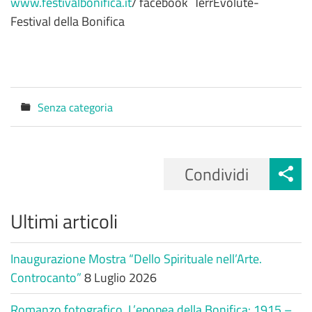
www.festivalbonifica.it
/ facebook TerrEvolute-
Festival della Bonifica
Senza categoria
Categorie
Condividi
Ultimi articoli
Inaugurazione Mostra “Dello Spirituale nell’Arte.
Controcanto”
8 Luglio 2026
Romanzo fotografico. L’epopea della Bonifica: 1915 –