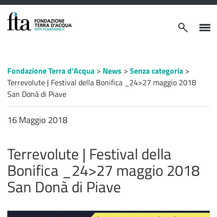
VAI AL CONTENUTO PRINCIPALE
Apri/chiudi
Apri/c
modulo
menù
ricerca
latera
Percorso
Fondazione Terra d'Acqua
>
News
>
Senza categoria
>
a
Terrevolute | Festival della Bonifica _24>27 maggio 2018
"briciole
di
San Donà di Piave
pane"
16 Maggio 2018
Terrevolute | Festival della
Bonifica _24>27 maggio 2018
San Donà di Piave