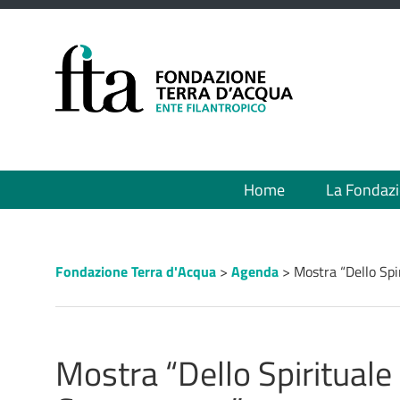
Menù
Home
La Fondaz
principale
Percorso
Fondazione Terra d'Acqua
>
Agenda
>
Mostra “Dello Spi
a
"briciole
di
pane"
Mostra “Dello Spirituale 