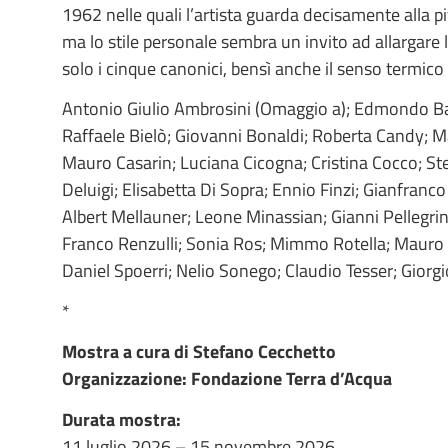
1962 nelle quali l’artista guarda decisamente alla 
ma lo stile personale sembra un invito ad allargare l
solo i cinque canonici, bensì anche il senso termico 
Antonio Giulio Ambrosini (Omaggio a); Edmondo Bac
Raffaele Bielò; Giovanni Bonaldi; Roberta Candy; M
Mauro Casarin; Luciana Cicogna; Cristina Cocco; St
Deluigi; Elisabetta Di Sopra; Ennio Finzi; Gianfranco 
Albert Mellauner; Leone Minassian; Gianni Pellegri
Franco Renzulli; Sonia Ros; Mimmo Rotella; Mauro
Daniel Spoerri; Nelio Sonego; Claudio Tesser; Giorg
*
Mostra a cura di Stefano Cecchetto
Organizzazione: Fondazione Terra d’Acqua
Durata mostra:
11 luglio 2026 – 15 novembre 2026