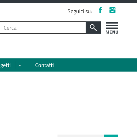
Facebook
Instagram
Seguici su:
Cerca
per:
Cerca
Apri/chiudi
menù
laterale
getti
Contatti
Apri/chiudi sottomenù