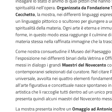
indagare lo stato d’animo di quei pittori che hanno
spiritualità nell’opera.
Organizzata da Fondazione T
Cecchetto
, la mostra, nei differenti linguaggi espres
un linguaggio pittorico o scultoreo per giungere a un
spiritualità della materia. Ogni arte è eterna e immu
forme, in questo modo essa raggiunge il culmine di 
materia stessa nella raffinata immagine che la tras
Come nostra consuetudine il Museo del Paesaggio 
l’esposizione nei differenti binari della Vetrina e 
messi in dialogo i grandi
Maestri del Novecento
con
contemporanei selezionati dal curatore. Nel citare 
universale, avvolta nei quattro elementi fondamental
all’arte figurativa e concettuale nasce spontaneo i
artistica che li raccoglie tutti dentro ad un unico
presenta quindi alcuni maestri del Novecento mess
La mostra presenta inoltre un
Omaggio ad Antonio