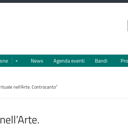
VAI AL CONTENUTO PRINCIPALE
ione
News
Agenda eventi
Bandi
Pro
Apri/chiudi sottomenù
rituale nell’Arte. Controcanto”
nell’Arte.