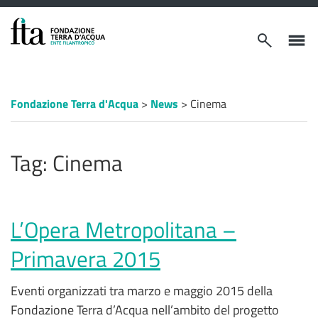
VAI AL CONTENUTO PRINCIPALE
Apri/chiudi
Apri/ch
modulo
menù
ricerca
laterale
Percorso
Fondazione Terra d'Acqua
>
News
>
Cinema
a
"briciole
di
pane"
Tag:
Cinema
L’Opera Metropolitana –
Primavera 2015
Eventi organizzati tra marzo e maggio 2015 della
Fondazione Terra d’Acqua nell’ambito del progetto